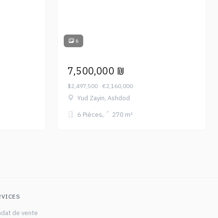
6
7,500,000 ₪
$2,497,500 · €2,160,000
Yud Zayin, Ashdod
6 Pièces
270 m²
RVICES
dat de vente