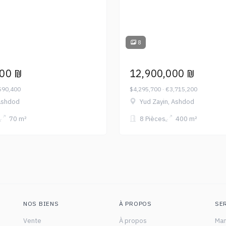
8
000 ₪
12,900,000 ₪
590,400
$4,295,700 · €3,715,200
 Ashdod
Yud Zayin, Ashdod
70 m²
8 Pièces
400 m²
NOS BIENS
À PROPOS
SE
Vente
À propos
Man