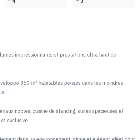
4
3
olumes impressionnants et prestations ultra haut de
 développe 350 m² habitables pensés dans les moindres
ue.
riaux nobles, cuisine de standing, suites spacieuses et
et exclusive.
faitement dans un environnement intime et élégant, idéal pour