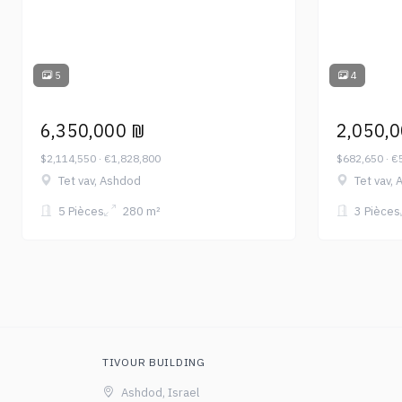
5
4
6,350,000 ₪
2,050,
$2,114,550 · €1,828,800
$682,650 · €
Tet vav, Ashdod
Tet vav,
5 Pièces
280 m²
3 Pièces
TIVOUR BUILDING
Ashdod, Israel