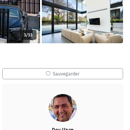
1/11
+7
Sauvegarder
Dov Uzan