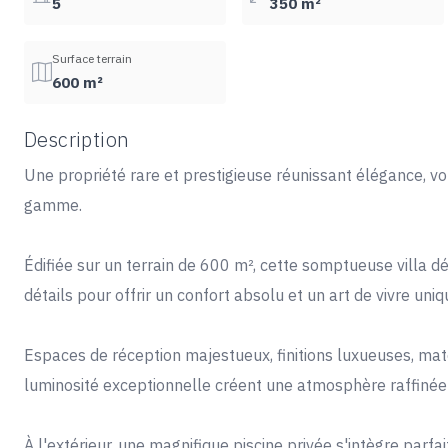
5
350 m²
Surface terrain
600 m²
Description
Une propriété rare et prestigieuse réunissant élégance, v
gamme.
Édifiée sur un terrain de 600 m², cette somptueuse villa
détails pour offrir un confort absolu et un art de vivre uniq
Espaces de réception majestueux, finitions luxueuses, maté
luminosité exceptionnelle créent une atmosphère raffinée 
À l'extérieur, une magnifique piscine privée s'intègre par