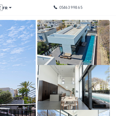

FR
05463 998 65