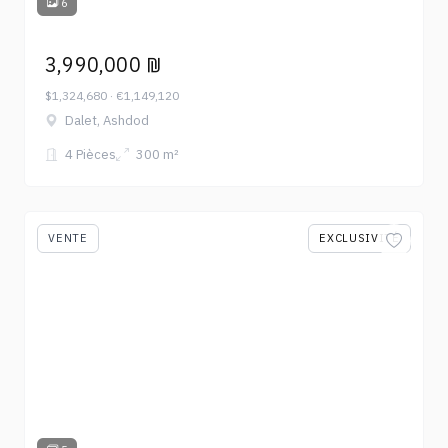
6
3,990,000 ₪
$1,324,680 · €1,149,120
Dalet, Ashdod
4 Pièces
300 m²
VENTE
EXCLUSIVITÉ