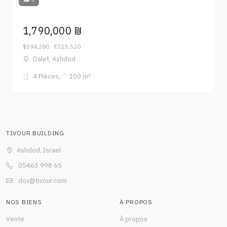
1,790,000 ₪
$594,280 · €515,520
Dalet, Ashdod
4 Pièces
100 m²
TIVOUR BUILDING
Ashdod, Israel
05463 998 65
dov@tivour.com
NOS BIENS
À PROPOS
Vente
À propos