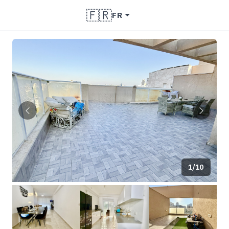
🇫🇷
FR
1/10