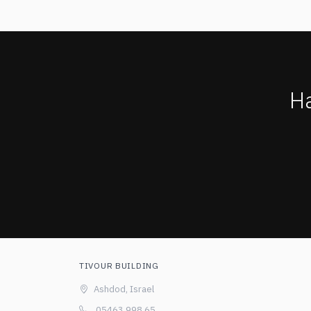
H
TIVOUR BUILDING
Ashdod, Israel
05463 998 65