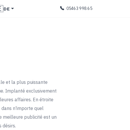

DE
05463 998 65
le et la plus puissante
nue. Implanté exclusivement
eures affaires. En étroite
, dans n'importe quel
 meilleure publicité est un
 désirs.