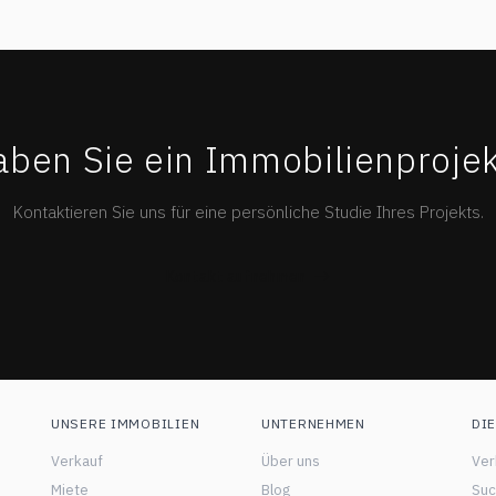
aben Sie ein Immobilienprojek
Kontaktieren Sie uns für eine persönliche Studie Ihres Projekts.
Kontakt aufnehmen
UNSERE IMMOBILIEN
UNTERNEHMEN
DI
Verkauf
Über uns
Ver
Miete
Blog
Suc