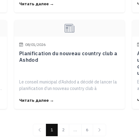
Читать далее →
08/01/2026
Planification du nouveau country club a
Ashdod
d
Le conseil municipal d’Ashdod a décidé de lancer la
s
planification d’un nouveau country club à
a
Читать далее →
1
2
…
6