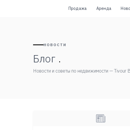
Продажа
Аренда
Нов
НОВОСТИ
Блог
.
Новости и советы по недвижимости — Tivour B