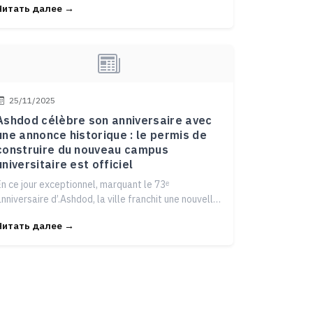
Читать далее →
25/11/2025
Ashdod célèbre son anniversaire avec
une annonce historique : le permis de
construire du nouveau campus
universitaire est officiel
En ce jour exceptionnel, marquant le 73ᵉ
nniversaire d’.Ashdod, la ville franchit une nouvelle
étape majeure dans son d
Читать далее →