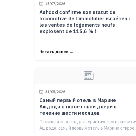
15/07/2026
Ashdod confirme son statut de
locomotive de l'immobilier israélien :
les ventes de logements neufs
explosent de 115,6 % !
Читать далее →
31/05/2026
Самый первый отель в Марине
Ашдода откроет свои двери в
течение шести месяцев
Отличная новость для туристического развити
Ашдода: самый первый отель в Марине открое
свои двери примерно через шесть