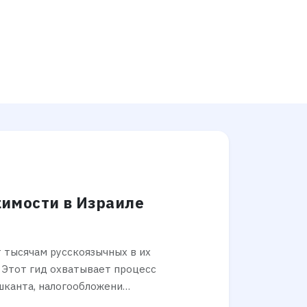
имости в Израиле
ет тысячам русскоязычных в их
 Этот гид охватывает процесс
шканта, налогообложени…