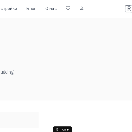

остройки
Блог
О нас
uilding
В топе