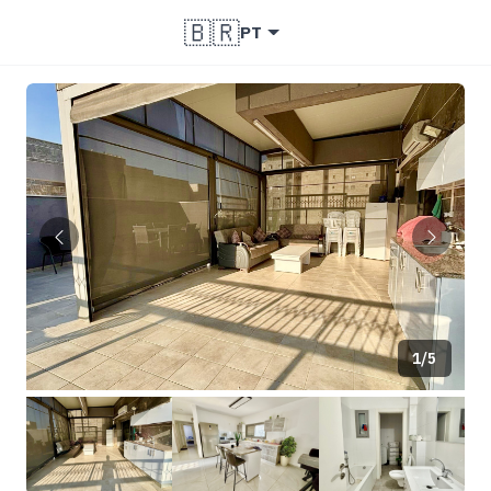
🇧🇷
PT
1/5