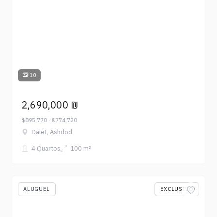
10
2,690,000 ₪
$895,770 · €774,720
Dalet, Ashdod
4 Quartos
100 m²
ALUGUEL
EXCLUSIVO