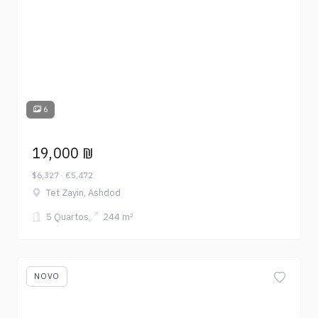
6
19,000 ₪
$6,327 · €5,472
Tet Zayin, Ashdod
5 Quartos
244 m²
NOVO