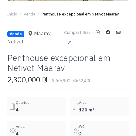
+1
Início
Venda
Penthouse excepcional em Netivot Maarav
Compartilhar :
Maarav,
Venda
Netivot
Penthouse excepcional em
Netivot Maarav
2,300,000 ₪
$765,900 · €662,400
Quartos
Área
4
120 m²
Andar
WC
4
2