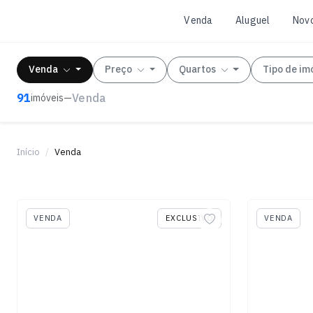
Venda
Aluguel
Nov
Venda
Preço
Quartos
Tipo de im
91
Venda
imóveis
—
Início
Venda
VENDA
EXCLUSIVO
VENDA