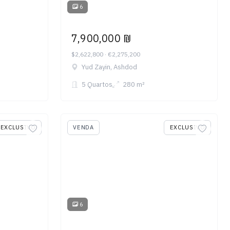
6
7,900,000 ₪
$2,622,800 · €2,275,200
Yud Zayin, Ashdod
5 Quartos
280 m²
EXCLUSIVO
VENDA
EXCLUSIVO
6