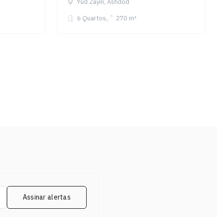
Yud Zayin, Ashdod
6 Quartos
270 m²
Assinar alertas