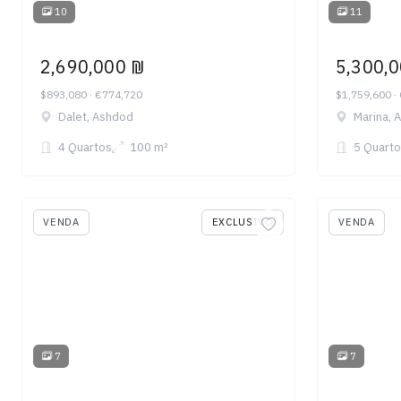
10
11
2,690,000 ₪
5,300,
$893,080 · €774,720
$1,759,600 ·
Dalet, Ashdod
Marina, 
4 Quartos
100 m²
5 Quarto
VENDA
EXCLUSIVO
VENDA
7
7