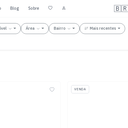
🇧
o
Blog
Sobre
óvel
Área
Bairro
Mais recentes
VENDA