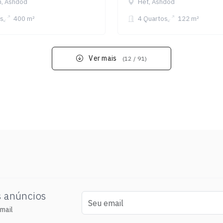
n, Ashdod
Het, Ashdod
s
400 m²
4 Quartos
122 m²
Ver mais
(12 / 91)
s anúncios
mail