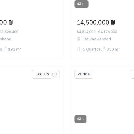
11
000 ₪
14,500,000 ₪
 €1,526,400
$4,814,000 · €4,176,000
Ashdod
Tet Vav, Ashdod
s
192 m²
5 Quartos
350 m²
EXCLUSIVO
VENDA
5