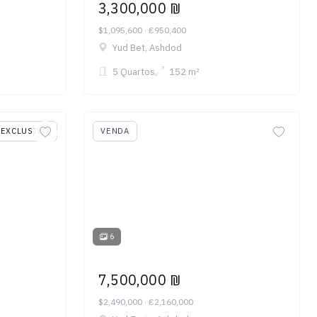
3,300,000 ₪
$1,095,600 · €950,400
Yud Bet, Ashdod
5 Quartos
152 m²
EXCLUSIVO
VENDA
6
7,500,000 ₪
$2,490,000 · €2,160,000