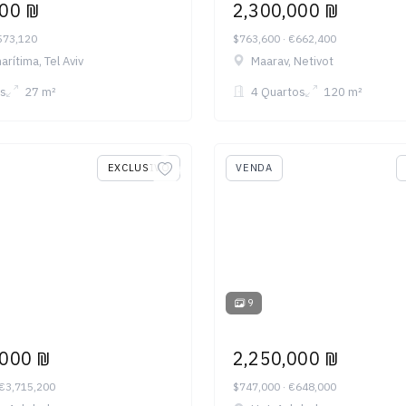
000 ₪
2,300,000 ₪
573,120
$763,600 · €662,400
rítima, Tel Aviv
Maarav, Netivot
s
27 m²
4 Quartos
120 m²
EXCLUSIVO
VENDA
9
,000 ₪
2,250,000 ₪
 €3,715,200
$747,000 · €648,000