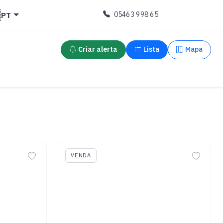

PT
05463 998 65
Criar alerta
Lista
Mapa
VENDA